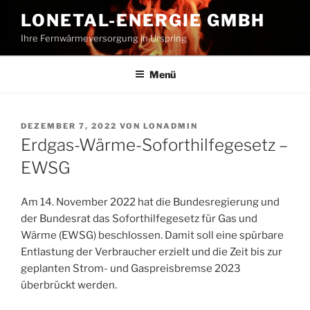
Zum
LONETAL-ENERGIE GMBH
Inhalt
Ihre Fernwärmeversorgung in Urspring
springen
Menü
VERÖFFENTLICHT
DEZEMBER 7, 2022
VON
LONADMIN
AM
Erdgas-Wärme-Soforthilfegesetz –
EWSG
Am 14. November 2022 hat die Bundesregierung und
der Bundesrat das Soforthilfegesetz für Gas und
Wärme (EWSG) beschlossen. Damit soll eine spürbare
Entlastung der Verbraucher erzielt und die Zeit bis zur
geplanten Strom- und Gaspreisbremse 2023
überbrückt werden.