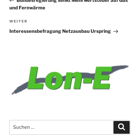
Bundesregierung senkt Mehrwertsteuer auf Gas
und Fernwärme
Nächster
WEITER
Beitrag
Interessensbefragung Netzausbau Urspring
Suchen
Suche
nach: