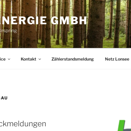
ENERGIE GMBH
Urspring
ice
Kontakt
Zählerstandsmeldung
Netz Lonsee
BAU
ückmeldungen