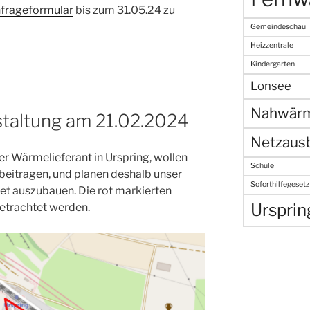
frageformular
bis zum 31.05.24 zu
Gemeindeschau
Heizzentrale
Kindergarten
Lonsee
Nahwär
staltung am 21.02.2024
Netzaus
ler Wärmelieferant in Urspring, wollen
Schule
beitragen, und planen deshalb unser
Soforthilfegesetz
t auszubauen. Die rot markierten
Ursprin
betrachtet werden.