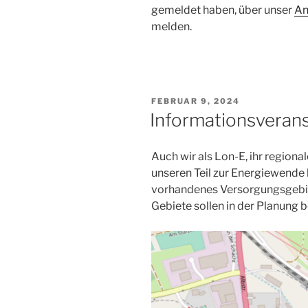
gemeldet haben, über unser
An
melden.
VERÖFFENTLICHT
FEBRUAR 9, 2024
AM
Informationsveran
Auch wir als Lon-E, ihr regiona
unseren Teil zur Energiewende 
vorhandenes Versorgungsgebie
Gebiete sollen in der Planung 