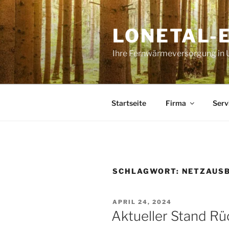
Zum
Inhalt
LONETAL-
springen
Ihre Fernwärmeversorgung in 
Startseite
Firma
Serv
SCHLAGWORT:
NETZAUS
VERÖFFENTLICHT
APRIL 24, 2024
AM
Aktueller Stand R