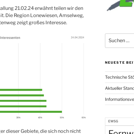
allung 21.02.24 erwähnt teilen wir den
it. Die Region Lonewiesen, Amselweg,
tenweg zeigt großes Interesse.
Suchen
nach:
NEUESTE BE
Technische St
Aktueller Sta
Informationsv
EWSG
er dieser Gebiete, die sich noch nicht
Fernw