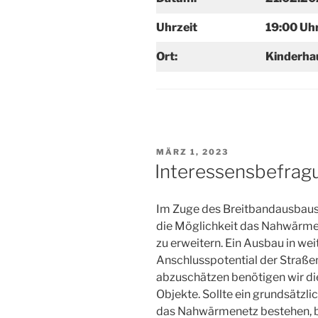
Uhrzeit
19:00 Uh
Ort:
Kinderha
VERÖFFENTLICHT
MÄRZ 1, 2023
AM
Interessensbefrag
Im Zuge des Breitbandausbaus 
die Möglichkeit das Nahwärmen
zu erweitern. Ein Ausbau in w
Anschlusspotential der Straße
abzuschätzen benötigen wir die
Objekte. Sollte ein grundsätzl
das Nahwärmenetz bestehen, bi